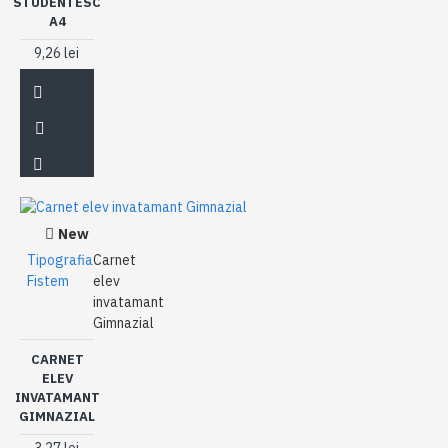
STUDENTESC
A4
9,26 lei
New
Tipografia
Carnet
Fistem
elev
invatamant
Gimnazial
CARNET
ELEV
INVATAMANT
GIMNAZIAL