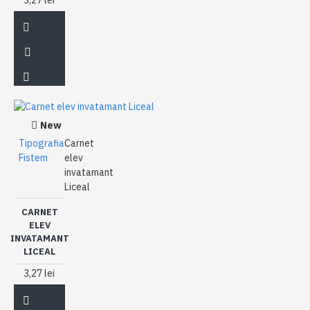
3,27 lei
New
Tipografia
Carnet
Fistem
elev
invatamant
Liceal
CARNET
ELEV
INVATAMANT
LICEAL
3,27 lei