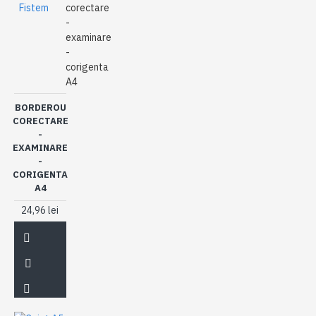
Fistem
corectare
-
examinare
-
corigenta
A4
BORDEROU
CORECTARE
-
EXAMINARE
-
CORIGENTA
A4
24,96 lei