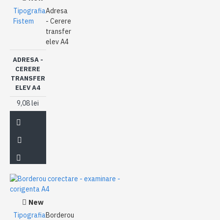
Tipografia
Adresa
Fistem
- Cerere
transfer
elev A4
ADRESA -
CERERE
TRANSFER
ELEV A4
9,08 lei
New
Tipografia
Borderou