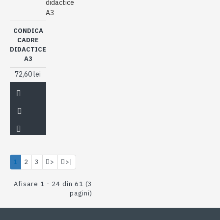
didactice
A3
CONDICA
CADRE
DIDACTICE
A3
72,60 lei
1
2
3
>
>|
Afisare 1 - 24 din 61 (3
pagini)