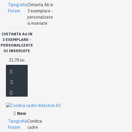
Tipografia
Chitanta A6 in
Fistem
3 exemplare -
personalizate
si inseriate
CHITANTA A6 IN
3 EXEMPLARE -
PERSONALIZATE
SI INSERIATE
21,78 lei
New
Tipografia
Condica
Fistem
cadre