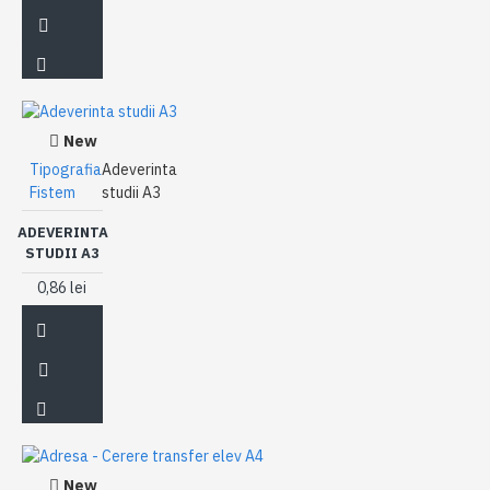
New
Tipografia
Adeverinta
Fistem
studii A3
ADEVERINTA
STUDII A3
0,86 lei
New